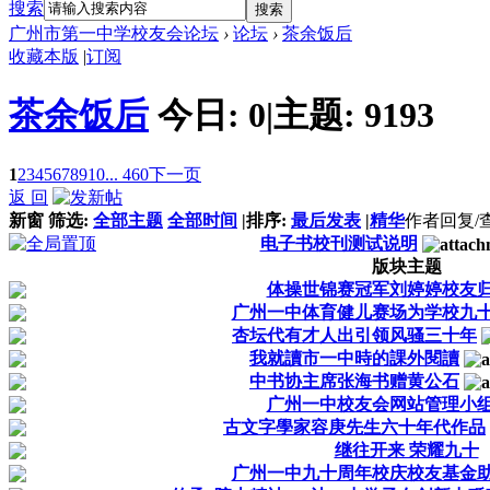
搜索
搜索
广州市第一中学校友会论坛
›
论坛
›
茶余饭后
收藏本版
|
订阅
茶余饭后
今日:
0
|
主题:
9193
1
2
3
4
5
6
7
8
9
10
... 460
下一页
返 回
新窗
筛选:
全部主题
全部时间
|
排序:
最后发表
|
精华
作者
回复/
电子书校刊测试说明
版块主题
体操世锦赛冠军刘婷婷校友
广州一中体育健儿赛场为学校九
杏坛代有才人出引领风骚三十年
我就讀市一中時的課外閱讀
中书协主席张海书赠黄公石
广州一中校友会网站管理小
古文字學家容庚先生六十年代作品
继往开来 荣耀九十
广州一中九十周年校庆校友基金