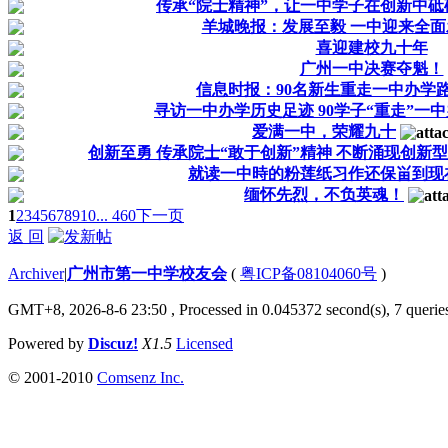
传承“院士精神”，让一中学子在创新中砥
羊城晚报：发展至毅 一中迎来全
喜迎建校九十年
广州一中决赛夺魁！
信息时报：90名新生重走一中办学
寻访一中办学历史足迹 90学子“重走”一
爱满一中，荣耀九十
创新至勇 传承院士“敢于创新”精神 不断涌现创新
就读一中時的粉莲纸习作还保畄到现
缅怀先烈，不负英魂！
1
2
3
4
5
6
7
8
9
10
... 460
下一页
返 回
Archiver
|
广州市第一中学校友会
(
粤ICP备08104060号
)
GMT+8, 2026-8-6 23:50
, Processed in 0.045372 second(s), 7 queries
Powered by
Discuz!
X1.5
Licensed
© 2001-2010
Comsenz Inc.