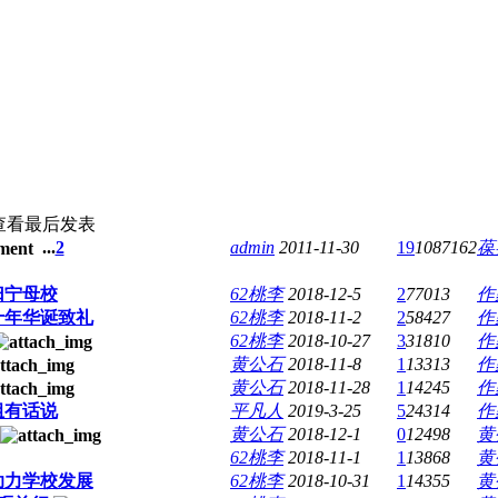
查看
最后发表
...
2
admin
2011-11-30
19
1087162
葆
归宁母校
62桃李
2018-12-5
2
77013
作
十年华诞致礼
62桃李
2018-11-2
2
58427
作
62桃李
2018-10-27
3
31810
作
黄公石
2018-11-8
1
13313
作
黄公石
2018-11-28
1
14245
作
组有话说
平凡人
2019-3-25
5
24314
作
黄公石
2018-12-1
0
12498
黄
62桃李
2018-11-1
1
13868
黄
助力学校发展
62桃李
2018-10-31
1
14355
黄