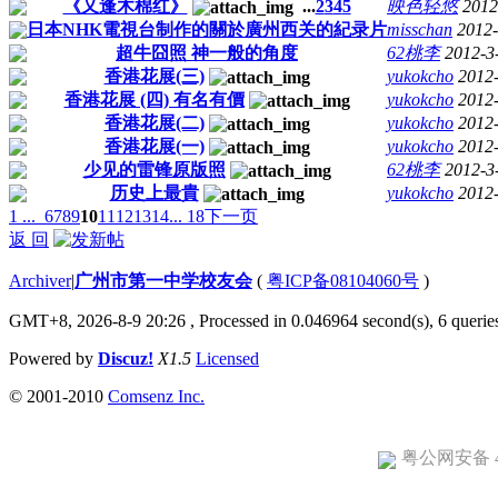
《又逢木棉红》
...
2
3
4
5
映色轻悠
2012
日本NHK電視台制作的關於廣州西关的紀录片
misschan
2012-
超牛囧照 神一般的角度
62桃李
2012-3
香港花展(三)
yukokcho
2012
香港花展 (四) 有名有價
yukokcho
2012
香港花展(二)
yukokcho
2012
香港花展(一)
yukokcho
2012
少见的雷锋原版照
62桃李
2012-3
历史上最貴
yukokcho
2012
1 ...
6
7
8
9
10
11
12
13
14
... 18
下一页
返 回
Archiver
|
广州市第一中学校友会
(
粤ICP备08104060号
)
GMT+8, 2026-8-9 20:26
, Processed in 0.046964 second(s), 6 queries
Powered by
Discuz!
X1.5
Licensed
© 2001-2010
Comsenz Inc.
粤公网安备 44