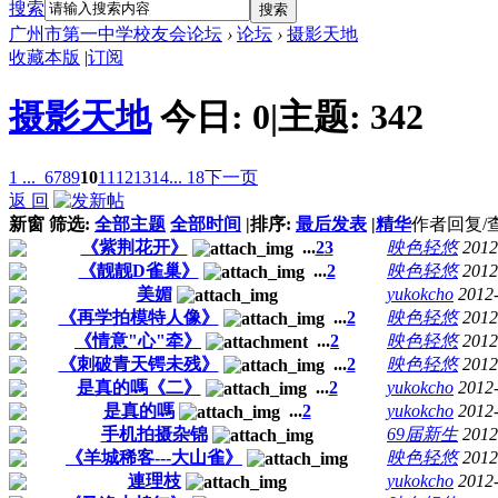
搜索
搜索
广州市第一中学校友会论坛
›
论坛
›
摄影天地
收藏本版
|
订阅
摄影天地
今日:
0
|
主题:
342
1 ...
6
7
8
9
10
11
12
13
14
... 18
下一页
返 回
新窗
筛选:
全部主题
全部时间
|
排序:
最后发表
|
精华
作者
回复/
《紫荆花开》
...
2
3
映色轻悠
2012
《靓靓D雀巢》
...
2
映色轻悠
2012
美媚
yukokcho
2012
《再学拍模特人像》
...
2
映色轻悠
2012
《情意"心"牵》
...
2
映色轻悠
2012
《刺破青天锷未残》
...
2
映色轻悠
2012
是真的嗎《二》
...
2
yukokcho
2012
是真的嗎
...
2
yukokcho
2012
手机拍摄杂锦
69届新生
2012
《羊城稀客---大山雀》
映色轻悠
2012
連理枝
yukokcho
2012